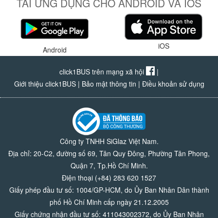
TẢI ỨNG DỤNG CHO ANDROID VÀ IOS
iOS
Android
click1BUS trên mạng xã hội
|
Giới thiệu click1BUS
|
Bảo mật thông tin
|
Điều khoản sử dụng
Công ty TNHH SiGlaz Việt Nam.
Địa chỉ: 20-C2, đường số 69, Tân Quy Đông, Phường Tân Phong,
Quận 7, Tp.Hồ Chí Minh.
Điện thoại (+84) 283 620 1527
Giấy phép đầu tư số: 1004/GP-HCM, do Ủy Ban Nhân Dân thành
phố Hồ Chí Minh cấp ngày 21.12.2005
Giấy chứng nhận đầu tư số: 411043002372, do Ủy Ban Nhân