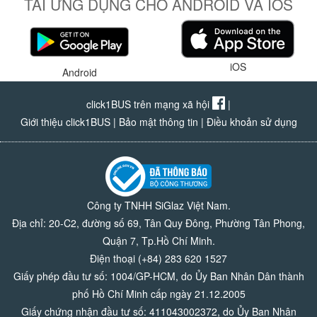
TẢI ỨNG DỤNG CHO ANDROID VÀ IOS
iOS
Android
click1BUS trên mạng xã hội
|
Giới thiệu click1BUS
|
Bảo mật thông tin
|
Điều khoản sử dụng
Công ty TNHH SiGlaz Việt Nam.
Địa chỉ: 20-C2, đường số 69, Tân Quy Đông, Phường Tân Phong,
Quận 7, Tp.Hồ Chí Minh.
Điện thoại (+84) 283 620 1527
Giấy phép đầu tư số: 1004/GP-HCM, do Ủy Ban Nhân Dân thành
phố Hồ Chí Minh cấp ngày 21.12.2005
Giấy chứng nhận đầu tư số: 411043002372, do Ủy Ban Nhân