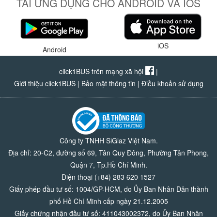
TẢI ỨNG DỤNG CHO ANDROID VÀ IOS
iOS
Android
click1BUS trên mạng xã hội
|
Giới thiệu click1BUS
|
Bảo mật thông tin
|
Điều khoản sử dụng
Công ty TNHH SiGlaz Việt Nam.
Địa chỉ: 20-C2, đường số 69, Tân Quy Đông, Phường Tân Phong,
Quận 7, Tp.Hồ Chí Minh.
Điện thoại (+84) 283 620 1527
Giấy phép đầu tư số: 1004/GP-HCM, do Ủy Ban Nhân Dân thành
phố Hồ Chí Minh cấp ngày 21.12.2005
Giấy chứng nhận đầu tư số: 411043002372, do Ủy Ban Nhân