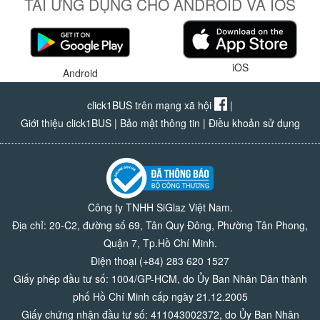
TẢI ỨNG DỤNG CHO ANDROID VÀ IOS
iOS
Android
click1BUS trên mạng xã hội
|
Giới thiệu click1BUS
|
Bảo mật thông tin
|
Điều khoản sử dụng
Công ty TNHH SiGlaz Việt Nam.
Địa chỉ: 20-C2, đường số 69, Tân Quy Đông, Phường Tân Phong,
Quận 7, Tp.Hồ Chí Minh.
Điện thoại (+84) 283 620 1527
Giấy phép đầu tư số: 1004/GP-HCM, do Ủy Ban Nhân Dân thành
phố Hồ Chí Minh cấp ngày 21.12.2005
Giấy chứng nhận đầu tư số: 411043002372, do Ủy Ban Nhân