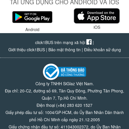
TẢI ỨNG DỤNG CHO ANDROID VÀ IOS
iOS
Android
click1BUS trên mạng xã hội
|
Giới thiệu click1BUS
|
Bảo mật thông tin
|
Điều khoản sử dụng
Công ty TNHH SiGlaz Việt Nam.
Địa chỉ: 20-C2, đường số 69, Tân Quy Đông, Phường Tân Phong,
Quận 7, Tp.Hồ Chí Minh.
Điện thoại (+84) 283 620 1527
Giấy phép đầu tư số: 1004/GP-HCM, do Ủy Ban Nhân Dân thành
phố Hồ Chí Minh cấp ngày 21.12.2005
Giấy chứng nhận đầu tư số: 411043002372, do Ủy Ban Nhân