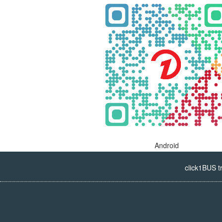
Android
click1BUS t