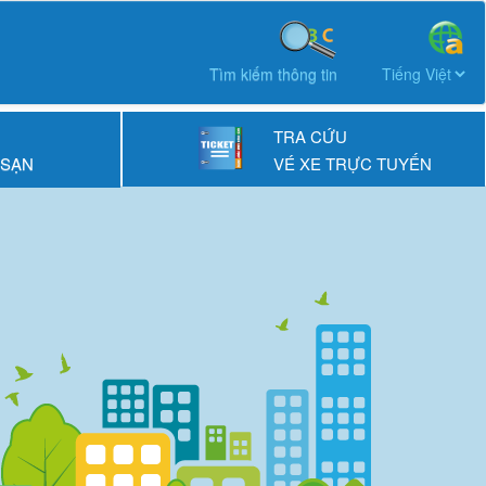
Tìm kiếm thông tin
TRA CỨU
 SẠN
VÉ XE TRỰC TUYẾN