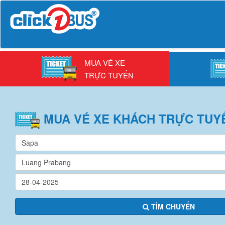
MUA VÉ XE
TRỰC TUYẾN
MUA VÉ
XE KHÁCH
TRỰC TUY
TÌM CHUYẾN