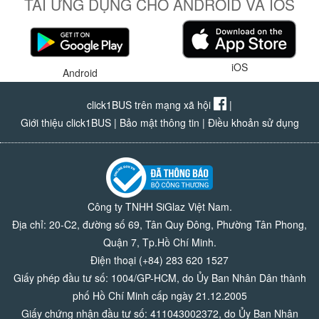
TẢI ỨNG DỤNG CHO ANDROID VÀ IOS
iOS
Android
click1BUS trên mạng xã hội
|
Giới thiệu click1BUS
|
Bảo mật thông tin
|
Điều khoản sử dụng
Công ty TNHH SiGlaz Việt Nam.
Địa chỉ: 20-C2, đường số 69, Tân Quy Đông, Phường Tân Phong,
Quận 7, Tp.Hồ Chí Minh.
Điện thoại (+84) 283 620 1527
Giấy phép đầu tư số: 1004/GP-HCM, do Ủy Ban Nhân Dân thành
phố Hồ Chí Minh cấp ngày 21.12.2005
Giấy chứng nhận đầu tư số: 411043002372, do Ủy Ban Nhân