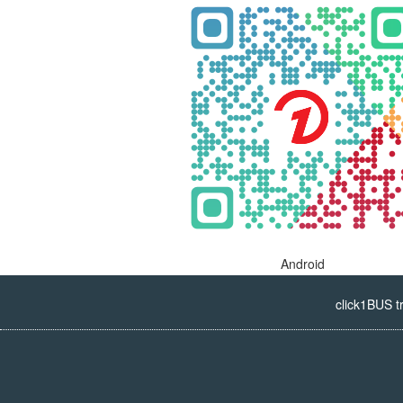
Android
click1BUS t