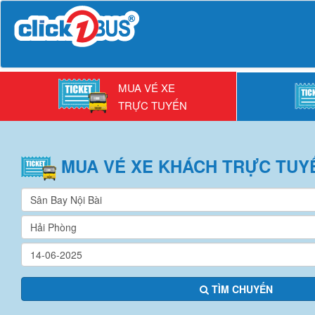
MUA VÉ XE
TRỰC TUYẾN
MUA VÉ
XE KHÁCH
TRỰC TUY
TÌM CHUYẾN