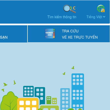
Tìm kiếm thông tin
TRA CỨU
 SẠN
VÉ XE TRỰC TUYẾN