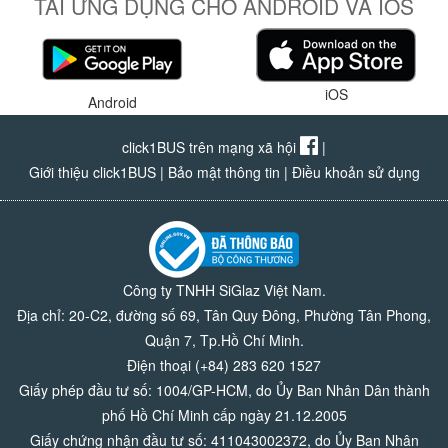
TẢI ỨNG DỤNG CHO ANDROID VÀ IOS
iOS
Android
click1BUS trên mạng xã hội
|
Giới thiệu click1BUS
|
Bảo mật thông tin
|
Điều khoản sử dụng
Công ty TNHH SiGlaz Việt Nam.
Địa chỉ: 20-C2, đường số 69, Tân Quy Đông, Phường Tân Phong,
Quận 7, Tp.Hồ Chí Minh.
Điện thoại (+84) 283 620 1527
Giấy phép đầu tư số: 1004/GP-HCM, do Ủy Ban Nhân Dân thành
phố Hồ Chí Minh cấp ngày 21.12.2005
Giấy chứng nhận đầu tư số: 411043002372, do Ủy Ban Nhân