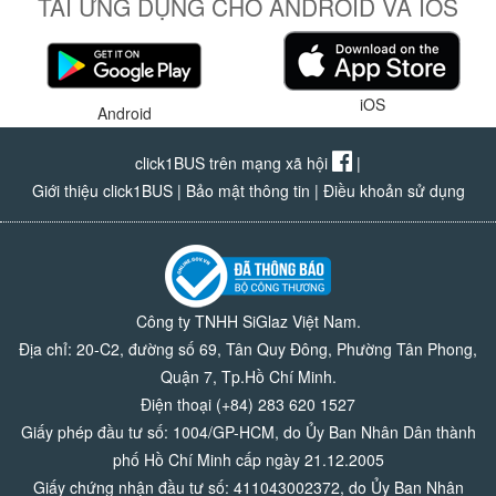
TẢI ỨNG DỤNG CHO ANDROID VÀ IOS
iOS
Android
click1BUS trên mạng xã hội
|
Giới thiệu click1BUS
|
Bảo mật thông tin
|
Điều khoản sử dụng
Công ty TNHH SiGlaz Việt Nam.
Địa chỉ: 20-C2, đường số 69, Tân Quy Đông, Phường Tân Phong,
Quận 7, Tp.Hồ Chí Minh.
Điện thoại (+84) 283 620 1527
Giấy phép đầu tư số: 1004/GP-HCM, do Ủy Ban Nhân Dân thành
phố Hồ Chí Minh cấp ngày 21.12.2005
Giấy chứng nhận đầu tư số: 411043002372, do Ủy Ban Nhân