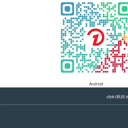
Android
click1BUS t