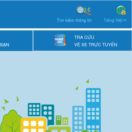
Tìm kiếm thông tin
TRA CỨU
 SẠN
VÉ XE TRỰC TUYẾN