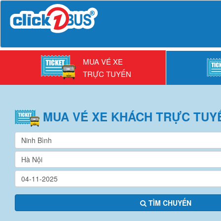
MUA VÉ XE
TRỰC TUYẾN
MUA VÉ
XE KHÁCH
TRỰC TUY
TÌM CHUYẾN