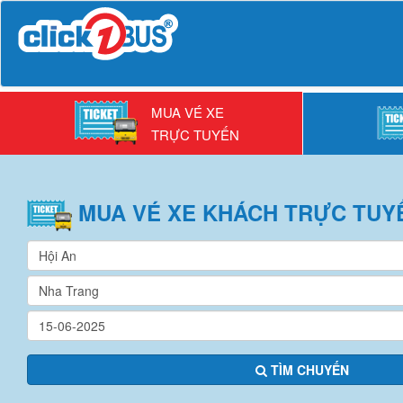
MUA VÉ XE
TRỰC TUYẾN
MUA VÉ
XE KHÁCH
TRỰC TUY
TÌM CHUYẾN