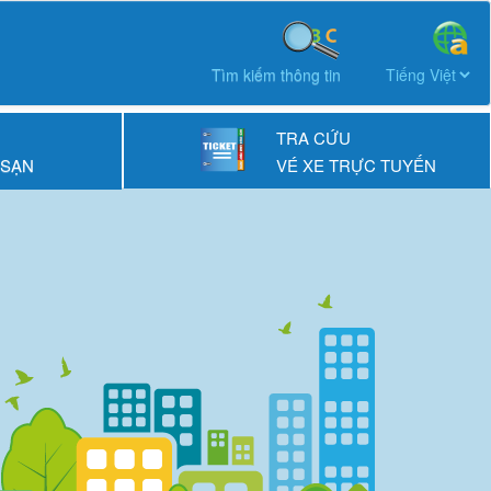
Tìm kiếm thông tin
TRA CỨU
 SẠN
VÉ XE TRỰC TUYẾN