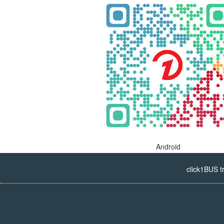
Android
click1BUS t