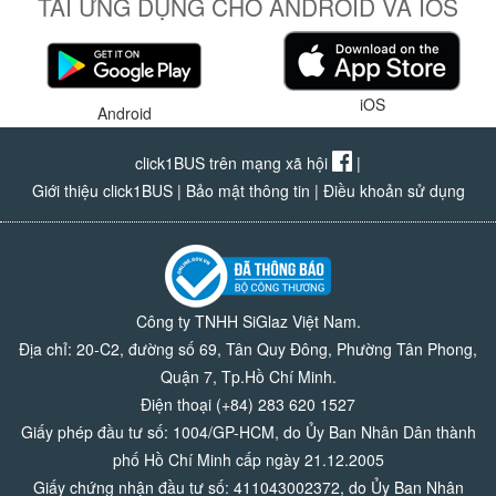
TẢI ỨNG DỤNG CHO ANDROID VÀ IOS
iOS
Android
click1BUS trên mạng xã hội
|
Giới thiệu click1BUS
|
Bảo mật thông tin
|
Điều khoản sử dụng
Công ty TNHH SiGlaz Việt Nam.
Địa chỉ: 20-C2, đường số 69, Tân Quy Đông, Phường Tân Phong,
Quận 7, Tp.Hồ Chí Minh.
Điện thoại (+84) 283 620 1527
Giấy phép đầu tư số: 1004/GP-HCM, do Ủy Ban Nhân Dân thành
phố Hồ Chí Minh cấp ngày 21.12.2005
Giấy chứng nhận đầu tư số: 411043002372, do Ủy Ban Nhân