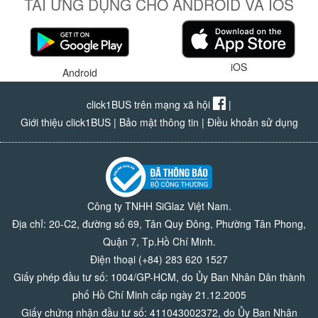
TẢI ỨNG DỤNG CHO ANDROID VÀ IOS
iOS
Android
click1BUS trên mạng xã hội
|
Giới thiệu click1BUS
|
Bảo mật thông tin
|
Điều khoản sử dụng
Công ty TNHH SiGlaz Việt Nam.
Địa chỉ: 20-C2, đường số 69, Tân Quy Đông, Phường Tân Phong,
Quận 7, Tp.Hồ Chí Minh.
Điện thoại (+84) 283 620 1527
Giấy phép đầu tư số: 1004/GP-HCM, do Ủy Ban Nhân Dân thành
phố Hồ Chí Minh cấp ngày 21.12.2005
Giấy chứng nhận đầu tư số: 411043002372, do Ủy Ban Nhân