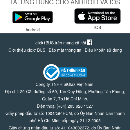
TẢI ỨNG DỤNG CHO ANDROID VÀ IOS
iOS
Android
click1BUS trên mạng xã hội
|
Giới thiệu click1BUS
|
Bảo mật thông tin
|
Điều khoản sử dụng
Công ty TNHH SiGlaz Việt Nam.
Địa chỉ: 20-C2, đường số 69, Tân Quy Đông, Phường Tân Phong,
Quận 7, Tp.Hồ Chí Minh.
Điện thoại (+84) 283 620 1527
Giấy phép đầu tư số: 1004/GP-HCM, do Ủy Ban Nhân Dân thành
phố Hồ Chí Minh cấp ngày 21.12.2005
Giấy chứng nhận đầu tư số: 411043002372, do Ủy Ban Nhân