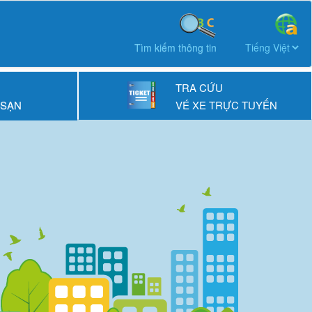
Tìm kiếm thông tin
TRA CỨU
 SẠN
VÉ XE TRỰC TUYẾN