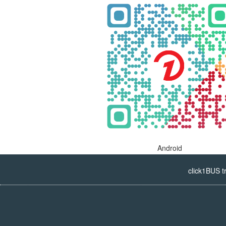
Android
click1BUS t