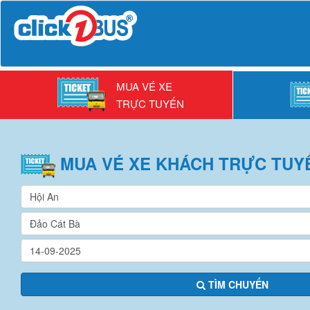
MUA VÉ XE
TRỰC TUYẾN
MUA VÉ
XE KHÁCH
TRỰC TUY
TÌM CHUYẾN