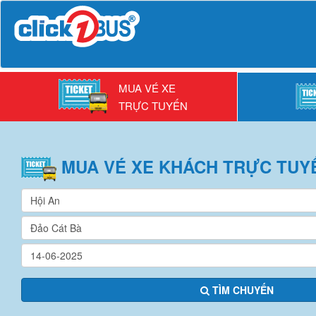
MUA VÉ XE
TRỰC TUYẾN
MUA VÉ
XE KHÁCH
TRỰC TUY
TÌM CHUYẾN