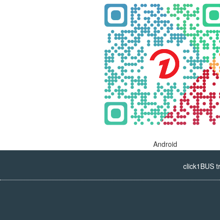
Android
click1BUS t