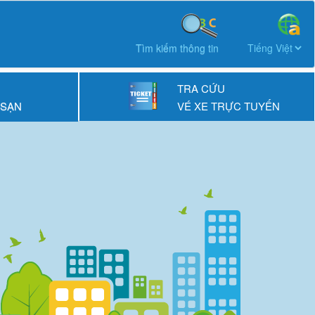
Tìm kiếm thông tin
TRA CỨU
 SẠN
VÉ XE TRỰC TUYẾN