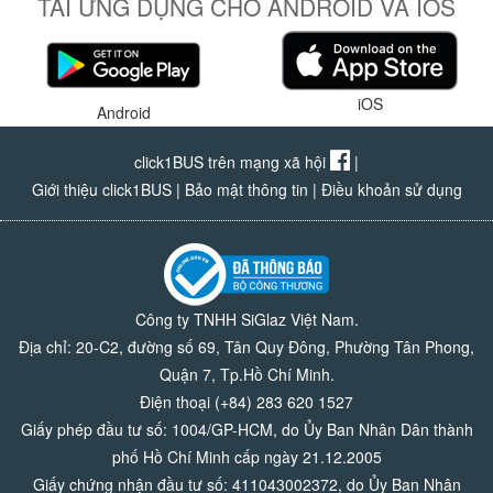
TẢI ỨNG DỤNG CHO ANDROID VÀ IOS
iOS
Android
click1BUS trên mạng xã hội
|
Giới thiệu click1BUS
|
Bảo mật thông tin
|
Điều khoản sử dụng
Công ty TNHH SiGlaz Việt Nam.
Địa chỉ: 20-C2, đường số 69, Tân Quy Đông, Phường Tân Phong,
Quận 7, Tp.Hồ Chí Minh.
Điện thoại (+84) 283 620 1527
Giấy phép đầu tư số: 1004/GP-HCM, do Ủy Ban Nhân Dân thành
phố Hồ Chí Minh cấp ngày 21.12.2005
Giấy chứng nhận đầu tư số: 411043002372, do Ủy Ban Nhân