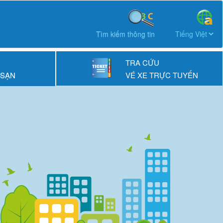
Tìm kiếm thông tin
TRA CỨU
 SẠN
VÉ XE TRỰC TUYẾN