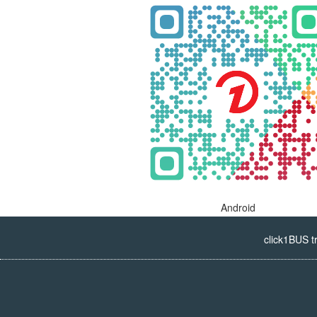
Android
click1BUS t