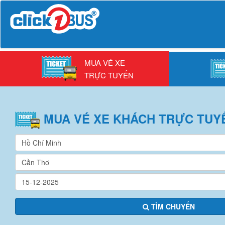
MUA VÉ XE
TRỰC TUYẾN
MUA VÉ
XE KHÁCH
TRỰC TUY
TÌM CHUYẾN