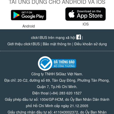
TẢI ỨNG DỤNG CHO ANDROID VÀ IOS
iOS
Android
click1BUS trên mạng xã hội
|
Giới thiệu click1BUS
|
Bảo mật thông tin
|
Điều khoản sử dụng
Công ty TNHH SiGlaz Việt Nam.
Địa chỉ: 20-C2, đường số 69, Tân Quy Đông, Phường Tân Phong,
Quận 7, Tp.Hồ Chí Minh.
Điện thoại (+84) 283 620 1527
Giấy phép đầu tư số: 1004/GP-HCM, do Ủy Ban Nhân Dân thành
phố Hồ Chí Minh cấp ngày 21.12.2005
Giấy chứng nhận đầu tư số: 411043002372, do Ủy Ban Nhân