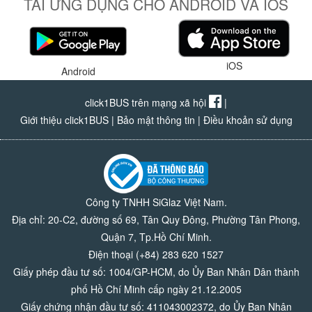
TẢI ỨNG DỤNG CHO ANDROID VÀ IOS
iOS
Android
click1BUS trên mạng xã hội
|
Giới thiệu click1BUS
|
Bảo mật thông tin
|
Điều khoản sử dụng
Công ty TNHH SiGlaz Việt Nam.
Địa chỉ: 20-C2, đường số 69, Tân Quy Đông, Phường Tân Phong,
Quận 7, Tp.Hồ Chí Minh.
Điện thoại (+84) 283 620 1527
Giấy phép đầu tư số: 1004/GP-HCM, do Ủy Ban Nhân Dân thành
phố Hồ Chí Minh cấp ngày 21.12.2005
Giấy chứng nhận đầu tư số: 411043002372, do Ủy Ban Nhân