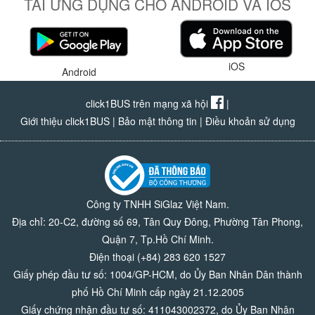
TẢI ỨNG DỤNG CHO ANDROID VÀ IOS
iOS
Android
click1BUS trên mạng xã hội
|
Giới thiệu click1BUS
|
Bảo mật thông tin
|
Điều khoản sử dụng
Công ty TNHH SiGlaz Việt Nam.
Địa chỉ: 20-C2, đường số 69, Tân Quy Đông, Phường Tân Phong,
Quận 7, Tp.Hồ Chí Minh.
Điện thoại (+84) 283 620 1527
Giấy phép đầu tư số: 1004/GP-HCM, do Ủy Ban Nhân Dân thành
phố Hồ Chí Minh cấp ngày 21.12.2005
Giấy chứng nhận đầu tư số: 411043002372, do Ủy Ban Nhân