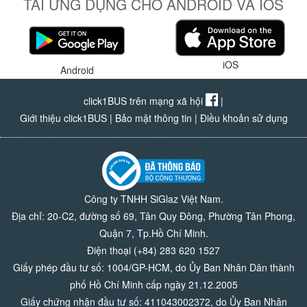
TẢI ỨNG DỤNG CHO ANDROID VÀ IOS
iOS
Android
click1BUS trên mạng xã hội
|
Giới thiệu click1BUS
|
Bảo mật thông tin
|
Điều khoản sử dụng
Công ty TNHH SiGlaz Việt Nam.
Địa chỉ: 20-C2, đường số 69, Tân Quy Đông, Phường Tân Phong,
Quận 7, Tp.Hồ Chí Minh.
Điện thoại (+84) 283 620 1527
Giấy phép đầu tư số: 1004/GP-HCM, do Ủy Ban Nhân Dân thành
phố Hồ Chí Minh cấp ngày 21.12.2005
Giấy chứng nhận đầu tư số: 411043002372, do Ủy Ban Nhân