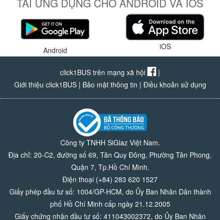
TẢI ỨNG DỤNG CHO ANDROID VÀ IOS
iOS
Android
click1BUS trên mạng xã hội
|
Giới thiệu click1BUS
|
Bảo mật thông tin
|
Điều khoản sử dụng
Công ty TNHH SiGlaz Việt Nam.
Địa chỉ: 20-C2, đường số 69, Tân Quy Đông, Phường Tân Phong,
Quận 7, Tp.Hồ Chí Minh.
Điện thoại (+84) 283 620 1527
Giấy phép đầu tư số: 1004/GP-HCM, do Ủy Ban Nhân Dân thành
phố Hồ Chí Minh cấp ngày 21.12.2005
Giấy chứng nhận đầu tư số: 411043002372, do Ủy Ban Nhân