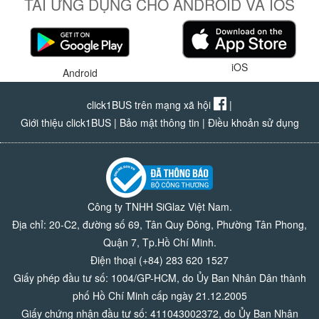
TẢI ỨNG DỤNG CHO ANDROID VÀ IOS
iOS
Android
click1BUS trên mạng xã hội
|
Giới thiệu click1BUS
|
Bảo mật thông tin
|
Điều khoản sử dụng
Công ty TNHH SiGlaz Việt Nam.
Địa chỉ: 20-C2, đường số 69, Tân Quy Đông, Phường Tân Phong,
Quận 7, Tp.Hồ Chí Minh.
Điện thoại (+84) 283 620 1527
Giấy phép đầu tư số: 1004/GP-HCM, do Ủy Ban Nhân Dân thành
phố Hồ Chí Minh cấp ngày 21.12.2005
Giấy chứng nhận đầu tư số: 411043002372, do Ủy Ban Nhân