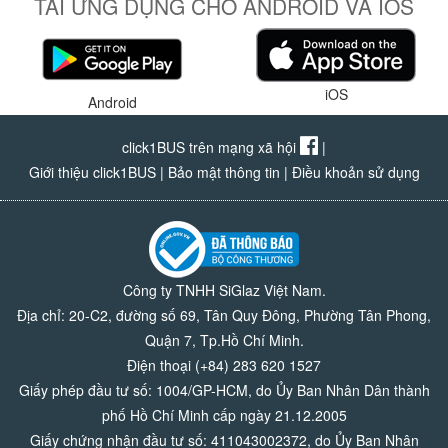
TẢI ỨNG DỤNG CHO ANDROID VÀ IOS
iOS
Android
click1BUS trên mạng xã hội
|
Giới thiệu click1BUS
|
Bảo mật thông tin
|
Điều khoản sử dụng
Công ty TNHH SiGlaz Việt Nam.
Địa chỉ: 20-C2, đường số 69, Tân Quy Đông, Phường Tân Phong,
Quận 7, Tp.Hồ Chí Minh.
Điện thoại (+84) 283 620 1527
Giấy phép đầu tư số: 1004/GP-HCM, do Ủy Ban Nhân Dân thành
phố Hồ Chí Minh cấp ngày 21.12.2005
Giấy chứng nhận đầu tư số: 411043002372, do Ủy Ban Nhân