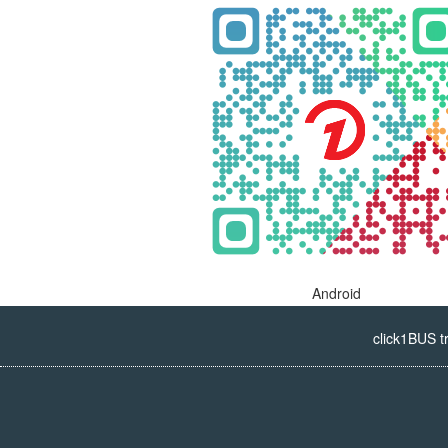
Android
click1BUS t