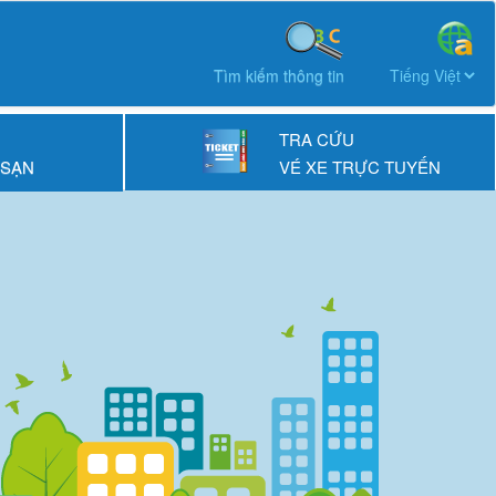
Tìm kiếm thông tin
TRA CỨU
 SẠN
VÉ XE TRỰC TUYẾN