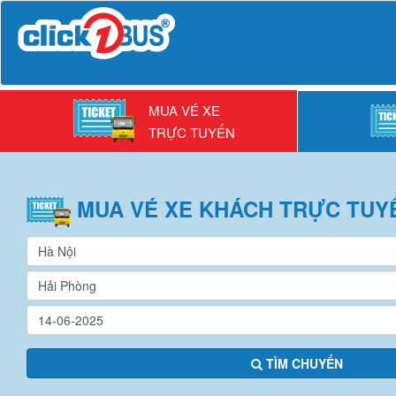
MUA VÉ XE
TRỰC TUYẾN
MUA VÉ
XE KHÁCH
TRỰC TUY
TÌM CHUYẾN