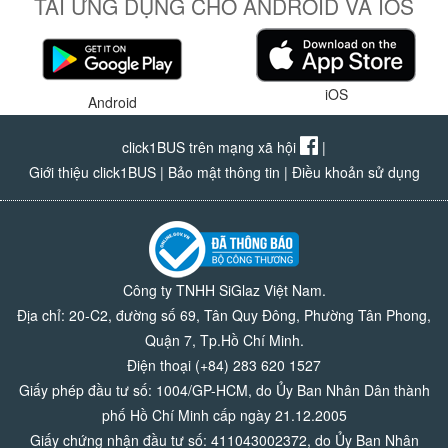
TẢI ỨNG DỤNG CHO ANDROID VÀ IOS
iOS
Android
click1BUS trên mạng xã hội
|
Giới thiệu click1BUS
|
Bảo mật thông tin
|
Điều khoản sử dụng
Công ty TNHH SiGlaz Việt Nam.
Địa chỉ: 20-C2, đường số 69, Tân Quy Đông, Phường Tân Phong,
Quận 7, Tp.Hồ Chí Minh.
Điện thoại (+84) 283 620 1527
Giấy phép đầu tư số: 1004/GP-HCM, do Ủy Ban Nhân Dân thành
phố Hồ Chí Minh cấp ngày 21.12.2005
Giấy chứng nhận đầu tư số: 411043002372, do Ủy Ban Nhân