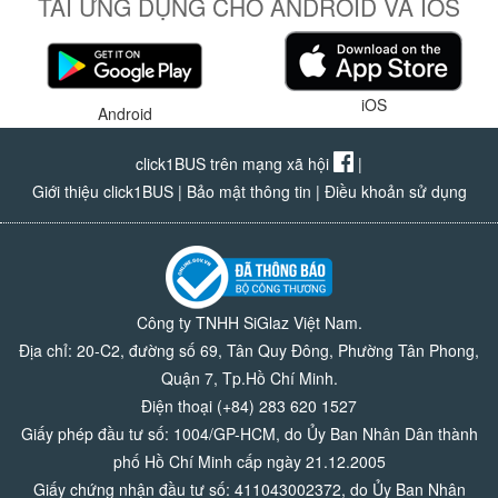
TẢI ỨNG DỤNG CHO ANDROID VÀ IOS
iOS
Android
click1BUS trên mạng xã hội
|
Giới thiệu click1BUS
|
Bảo mật thông tin
|
Điều khoản sử dụng
Công ty TNHH SiGlaz Việt Nam.
Địa chỉ: 20-C2, đường số 69, Tân Quy Đông, Phường Tân Phong,
Quận 7, Tp.Hồ Chí Minh.
Điện thoại (+84) 283 620 1527
Giấy phép đầu tư số: 1004/GP-HCM, do Ủy Ban Nhân Dân thành
phố Hồ Chí Minh cấp ngày 21.12.2005
Giấy chứng nhận đầu tư số: 411043002372, do Ủy Ban Nhân