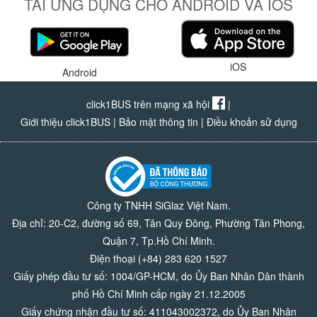
TẢI ỨNG DỤNG CHO ANDROID VÀ IOS
iOS
Android
click1BUS trên mạng xã hội
|
Giới thiệu click1BUS
|
Bảo mật thông tin
|
Điều khoản sử dụng
Công ty TNHH SiGlaz Việt Nam.
Địa chỉ: 20-C2, đường số 69, Tân Quy Đông, Phường Tân Phong,
Quận 7, Tp.Hồ Chí Minh.
Điện thoại (+84) 283 620 1527
Giấy phép đầu tư số: 1004/GP-HCM, do Ủy Ban Nhân Dân thành
phố Hồ Chí Minh cấp ngày 21.12.2005
Giấy chứng nhận đầu tư số: 411043002372, do Ủy Ban Nhân