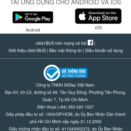
TẢI ỨNG DỤNG CHO ANDROID VÀ IOS
iOS
Android
click1BUS trên mạng xã hội
|
Giới thiệu click1BUS
|
Bảo mật thông tin
|
Điều khoản sử dụng
Công ty TNHH SiGlaz Việt Nam.
Địa chỉ: 20-C2, đường số 69, Tân Quy Đông, Phường Tân Phong,
Quận 7, Tp.Hồ Chí Minh.
Điện thoại (+84) 283 620 1527
Giấy phép đầu tư số: 1004/GP-HCM, do Ủy Ban Nhân Dân thành
phố Hồ Chí Minh cấp ngày 21.12.2005
Giấy chứng nhận đầu tư số: 411043002372, do Ủy Ban Nhân