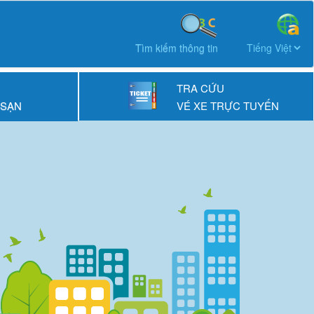
Tìm kiếm thông tin
TRA CỨU
 SẠN
VÉ XE TRỰC TUYẾN