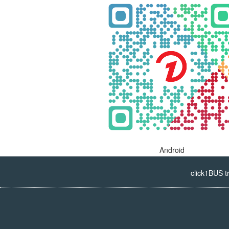
Android
click1BUS t