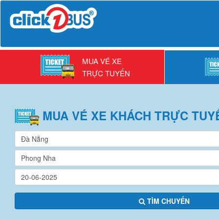
MUA VÉ XE
TRỰC TUYẾN
MUA VÉ
XE KHÁCH
TRỰC TUY
TÌM CHUYẾN