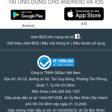
TẢI ỨNG DỤNG CHO ANDROID VÀ IOS
iOS
Android
click1BUS trên mạng xã hội
|
Giới thiệu click1BUS
|
Bảo mật thông tin
|
Điều khoản sử dụng
Công ty TNHH SiGlaz Việt Nam.
Địa chỉ: 20-C2, đường số 69, Tân Quy Đông, Phường Tân Phong,
Quận 7, Tp.Hồ Chí Minh.
Điện thoại (+84) 283 620 1527
Giấy phép đầu tư số: 1004/GP-HCM, do Ủy Ban Nhân Dân thành
phố Hồ Chí Minh cấp ngày 21.12.2005
Giấy chứng nhận đầu tư số: 411043002372, do Ủy Ban Nhân