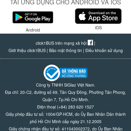
TẢI ỨNG DỤNG CHO ANDROID VÀ IOS
iOS
Android
click1BUS trên mạng xã hội
|
Giới thiệu click1BUS
|
Bảo mật thông tin
|
Điều khoản sử dụng
Công ty TNHH SiGlaz Việt Nam.
Địa chỉ: 20-C2, đường số 69, Tân Quy Đông, Phường Tân Phong,
Quận 7, Tp.Hồ Chí Minh.
Điện thoại (+84) 283 620 1527
Giấy phép đầu tư số: 1004/GP-HCM, do Ủy Ban Nhân Dân thành
phố Hồ Chí Minh cấp ngày 21.12.2005
Giấy chứng nhận đầu tư số: 411043002372, do Ủy Ban Nhân