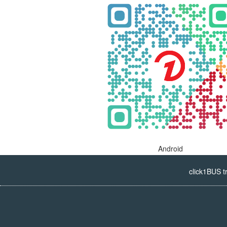
Android
click1BUS t