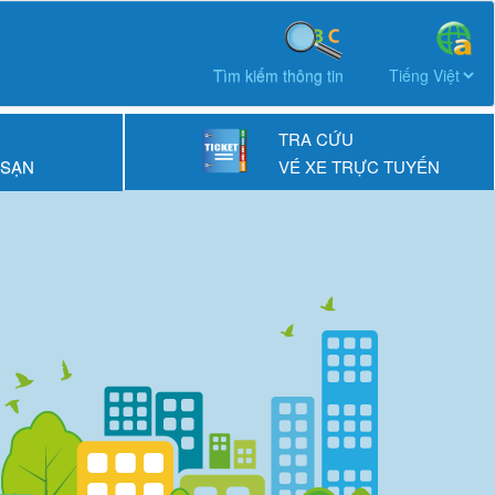
Tìm kiếm thông tin
TRA CỨU
 SẠN
VÉ XE TRỰC TUYẾN