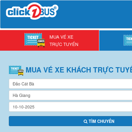
MUA VÉ XE
TRỰC TUYẾN
MUA VÉ
XE KHÁCH
TRỰC TUY
TÌM CHUYẾN