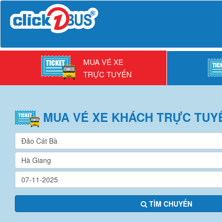
MUA VÉ XE
TRỰC TUYẾN
MUA VÉ
XE KHÁCH
TRỰC TUY
TÌM CHUYẾN