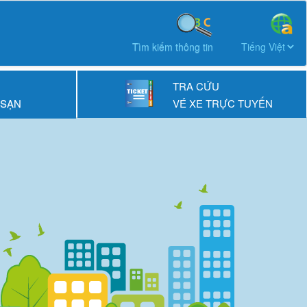
Tìm kiếm thông tin
TRA CỨU
 SẠN
VÉ XE TRỰC TUYẾN