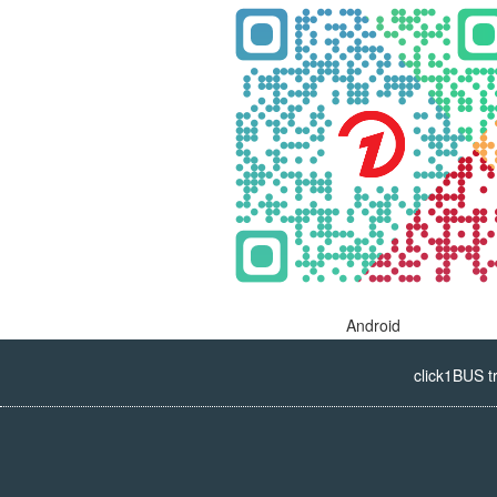
Android
click1BUS t