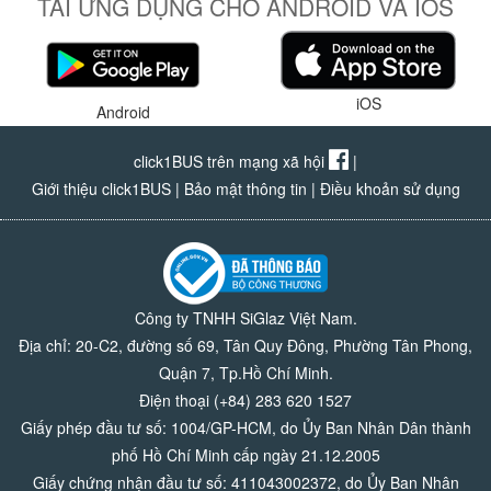
TẢI ỨNG DỤNG CHO ANDROID VÀ IOS
iOS
Android
click1BUS trên mạng xã hội
|
Giới thiệu click1BUS
|
Bảo mật thông tin
|
Điều khoản sử dụng
Công ty TNHH SiGlaz Việt Nam.
Địa chỉ: 20-C2, đường số 69, Tân Quy Đông, Phường Tân Phong,
Quận 7, Tp.Hồ Chí Minh.
Điện thoại (+84) 283 620 1527
Giấy phép đầu tư số: 1004/GP-HCM, do Ủy Ban Nhân Dân thành
phố Hồ Chí Minh cấp ngày 21.12.2005
Giấy chứng nhận đầu tư số: 411043002372, do Ủy Ban Nhân