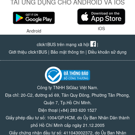
TẢI ỨNG DỤNG CHO ANDROID VÀ IOS
iOS
Android
click1BUS trên mạng xã hội
|
Giới thiệu click1BUS
|
Bảo mật thông tin
|
Điều khoản sử dụng
Công ty TNHH SiGlaz Việt Nam.
Địa chỉ: 20-C2, đường số 69, Tân Quy Đông, Phường Tân Phong,
Quận 7, Tp.Hồ Chí Minh.
Điện thoại (+84) 283 620 1527
Giấy phép đầu tư số: 1004/GP-HCM, do Ủy Ban Nhân Dân thành
phố Hồ Chí Minh cấp ngày 21.12.2005
Giấy chứng nhận đầu tư số: 411043002372, do Ủy Ban Nhân