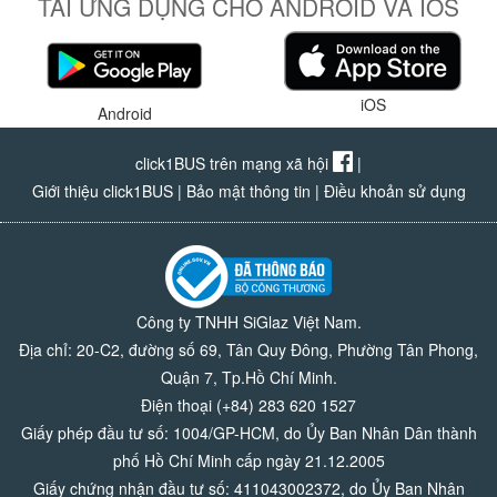
TẢI ỨNG DỤNG CHO ANDROID VÀ IOS
iOS
Android
click1BUS trên mạng xã hội
|
Giới thiệu click1BUS
|
Bảo mật thông tin
|
Điều khoản sử dụng
Công ty TNHH SiGlaz Việt Nam.
Địa chỉ: 20-C2, đường số 69, Tân Quy Đông, Phường Tân Phong,
Quận 7, Tp.Hồ Chí Minh.
Điện thoại (+84) 283 620 1527
Giấy phép đầu tư số: 1004/GP-HCM, do Ủy Ban Nhân Dân thành
phố Hồ Chí Minh cấp ngày 21.12.2005
Giấy chứng nhận đầu tư số: 411043002372, do Ủy Ban Nhân