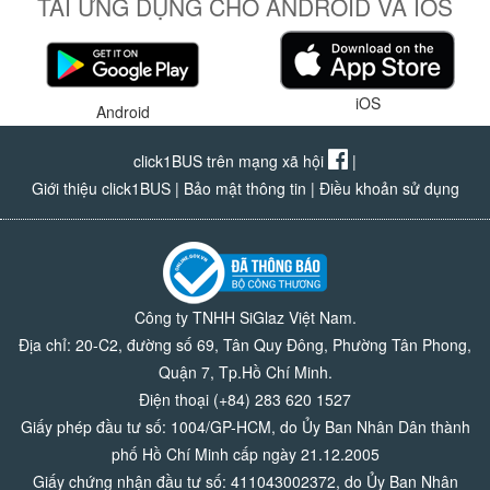
TẢI ỨNG DỤNG CHO ANDROID VÀ IOS
iOS
Android
click1BUS trên mạng xã hội
|
Giới thiệu click1BUS
|
Bảo mật thông tin
|
Điều khoản sử dụng
Công ty TNHH SiGlaz Việt Nam.
Địa chỉ: 20-C2, đường số 69, Tân Quy Đông, Phường Tân Phong,
Quận 7, Tp.Hồ Chí Minh.
Điện thoại (+84) 283 620 1527
Giấy phép đầu tư số: 1004/GP-HCM, do Ủy Ban Nhân Dân thành
phố Hồ Chí Minh cấp ngày 21.12.2005
Giấy chứng nhận đầu tư số: 411043002372, do Ủy Ban Nhân