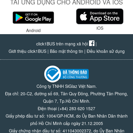
TẢI ỨNG DỤNG CHO ANDROID VÀ IOS
iOS
Android
click1BUS trên mạng xã hội
|
Giới thiệu click1BUS
|
Bảo mật thông tin
|
Điều khoản sử dụng
Công ty TNHH SiGlaz Việt Nam.
Địa chỉ: 20-C2, đường số 69, Tân Quy Đông, Phường Tân Phong,
Quận 7, Tp.Hồ Chí Minh.
Điện thoại (+84) 283 620 1527
Giấy phép đầu tư số: 1004/GP-HCM, do Ủy Ban Nhân Dân thành
phố Hồ Chí Minh cấp ngày 21.12.2005
Giấy chứng nhận đầu tư số: 411043002372, do Ủy Ban Nhân