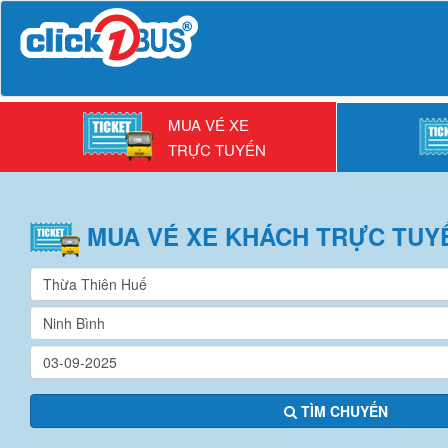
MUA VÉ XE
TRỰC TUYẾN
MUA VÉ
XE KHÁCH
TRỰC TUY
TÌM CHUYẾN