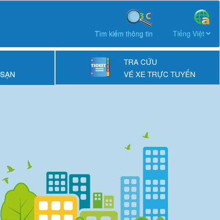
Tìm kiếm thông tin
TRA CỨU
 SẠN
VÉ XE TRỰC TUYẾN