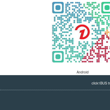
Android
click1BUS t