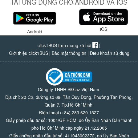
TẢI ỨNG DỤNG CHO ANDROID VÀ IOS
iOS
Android
click1BUS trên mạng xã hội
|
Giới thiệu click1BUS
|
Bảo mật thông tin
|
Điều khoản sử dụng
Công ty TNHH SiGlaz Việt Nam.
Địa chỉ: 20-C2, đường số 69, Tân Quy Đông, Phường Tân Phong,
Quận 7, Tp.Hồ Chí Minh.
Điện thoại (+84) 283 620 1527
Giấy phép đầu tư số: 1004/GP-HCM, do Ủy Ban Nhân Dân thành
phố Hồ Chí Minh cấp ngày 21.12.2005
Giấy chứng nhận đầu tư số: 411043002372, do Ủy Ban Nhân