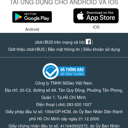
TẢI ỨNG DỤNG CHO ANDROID VÀ IOS
iOS
Android
click1BUS trên mạng xã hội
|
Giới thiệu click1BUS
|
Bảo mật thông tin
|
Điều khoản sử dụng
Công ty TNHH SiGlaz Việt Nam.
Địa chỉ: 20-C2, đường số 69, Tân Quy Đông, Phường Tân Phong,
Quận 7, Tp.Hồ Chí Minh.
Điện thoại (+84) 283 620 1527
Giấy phép đầu tư số: 1004/GP-HCM, do Ủy Ban Nhân Dân thành
phố Hồ Chí Minh cấp ngày 21.12.2005
Giấy chứng nhận đầu tư số: 411043002372, do Ủy Ban Nhân