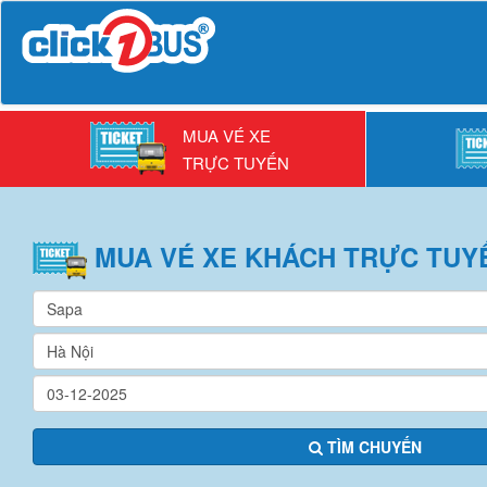
MUA VÉ XE
TRỰC TUYẾN
MUA VÉ
XE KHÁCH
TRỰC TUY
TÌM CHUYẾN