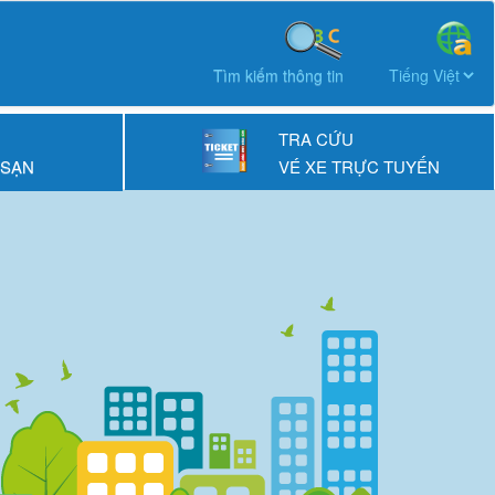
Tìm kiếm thông tin
TRA CỨU
 SẠN
VÉ XE TRỰC TUYẾN