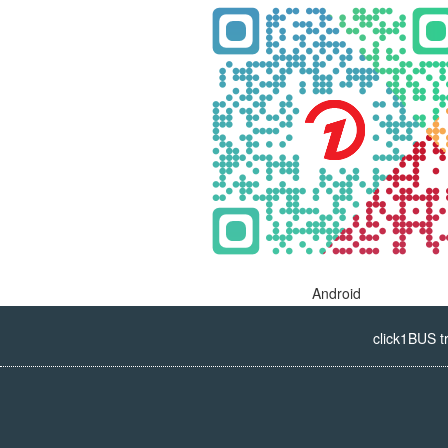
Android
click1BUS t