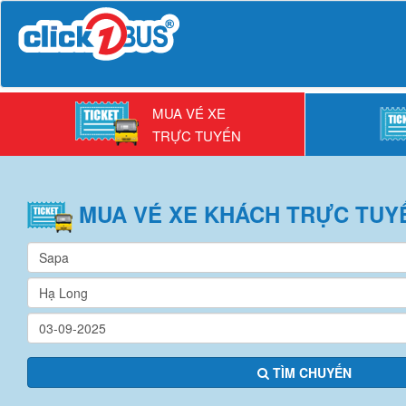
MUA VÉ XE
TRỰC TUYẾN
MUA VÉ
XE KHÁCH
TRỰC TUY
TÌM CHUYẾN