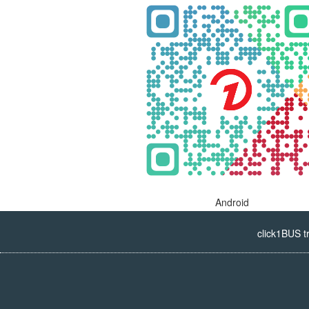
Android
click1BUS t