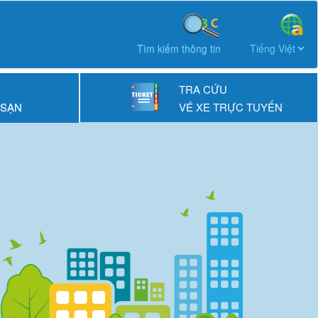
Tìm kiếm thông tin
TRA CỨU
 SẠN
VÉ XE TRỰC TUYẾN