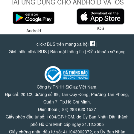
TẢI ỨNG DỤNG CHO ANDROID VÀ IOS
iOS
Android
click1BUS trên mạng xã hội
|
Giới thiệu click1BUS
|
Bảo mật thông tin
|
Điều khoản sử dụng
Công ty TNHH SiGlaz Việt Nam.
Địa chỉ: 20-C2, đường số 69, Tân Quy Đông, Phường Tân Phong,
Quận 7, Tp.Hồ Chí Minh.
Điện thoại (+84) 283 620 1527
Giấy phép đầu tư số: 1004/GP-HCM, do Ủy Ban Nhân Dân thành
phố Hồ Chí Minh cấp ngày 21.12.2005
Giấy chứng nhận đầu tư số: 411043002372, do Ủy Ban Nhân