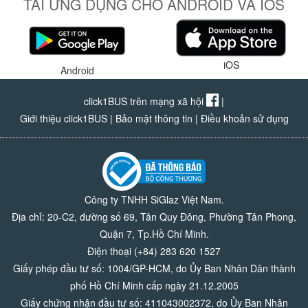
TẢI ỨNG DỤNG CHO ANDROID VÀ IOS
iOS
Android
click1BUS trên mạng xã hội
|
Giới thiệu click1BUS
|
Bảo mật thông tin
|
Điều khoản sử dụng
Công ty TNHH SiGlaz Việt Nam.
Địa chỉ: 20-C2, đường số 69, Tân Quy Đông, Phường Tân Phong,
Quận 7, Tp.Hồ Chí Minh.
Điện thoại (+84) 283 620 1527
Giấy phép đầu tư số: 1004/GP-HCM, do Ủy Ban Nhân Dân thành
phố Hồ Chí Minh cấp ngày 21.12.2005
Giấy chứng nhận đầu tư số: 411043002372, do Ủy Ban Nhân