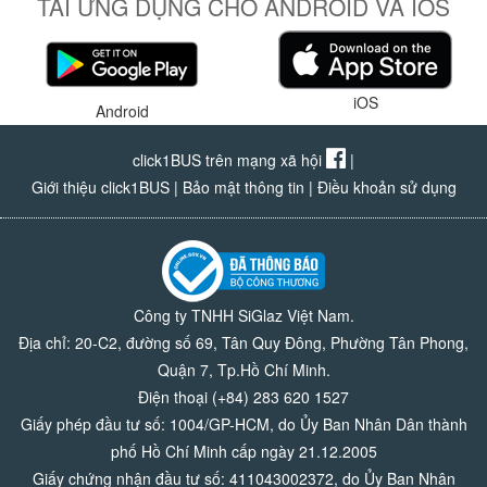
TẢI ỨNG DỤNG CHO ANDROID VÀ IOS
iOS
Android
click1BUS trên mạng xã hội
|
Giới thiệu click1BUS
|
Bảo mật thông tin
|
Điều khoản sử dụng
Công ty TNHH SiGlaz Việt Nam.
Địa chỉ: 20-C2, đường số 69, Tân Quy Đông, Phường Tân Phong,
Quận 7, Tp.Hồ Chí Minh.
Điện thoại (+84) 283 620 1527
Giấy phép đầu tư số: 1004/GP-HCM, do Ủy Ban Nhân Dân thành
phố Hồ Chí Minh cấp ngày 21.12.2005
Giấy chứng nhận đầu tư số: 411043002372, do Ủy Ban Nhân