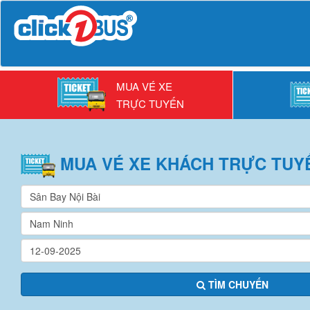
MUA VÉ XE
TRỰC TUYẾN
MUA VÉ
XE KHÁCH
TRỰC TUY
TÌM CHUYẾN