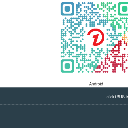
Android
click1BUS t