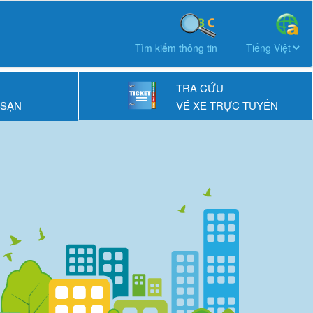
Tìm kiếm thông tin
TRA CỨU
 SẠN
VÉ XE TRỰC TUYẾN